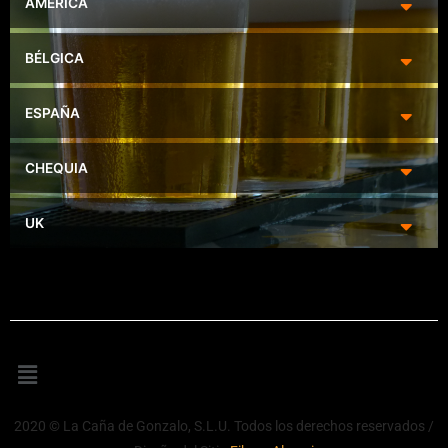
AMÉRICA
BÉLGICA
ESPAÑA
CHEQUIA
UK
Menú
2020 © La Caña de Gonzalo, S.L.U. Todos los derechos reservados /