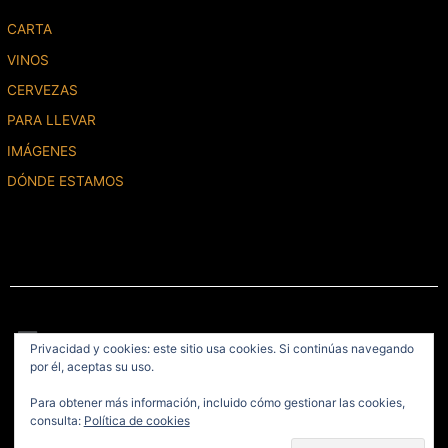
CARTA
VINOS
CERVEZAS
PARA LLEVAR
IMÁGENES
DÓNDE ESTAMOS
Menú
Privacidad y cookies: este sitio usa cookies. Si continúas navegando
por él, aceptas su uso.
2020 © La Caña de Gonzalo, S.L.U. Todos los derechos reservados /
Para obtener más información, incluido cómo gestionar las cookies,
Diseño del Sitio
Fikara Almazi
consulta:
Política de cookies