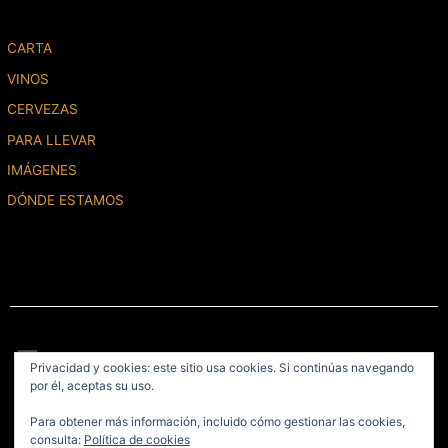
CARTA
VINOS
CERVEZAS
PARA LLEVAR
IMÁGENES
DÓNDE ESTAMOS
Menú
Privacidad y cookies: este sitio usa cookies. Si continúas navegando
por él, aceptas su uso.
2020 © La Caña de Gonzalo, S.L.U. Todos los derechos reservados /
Para obtener más información, incluido cómo gestionar las cookies,
Diseño del Sitio
Fikara Almazi
consulta:
Política de cookies