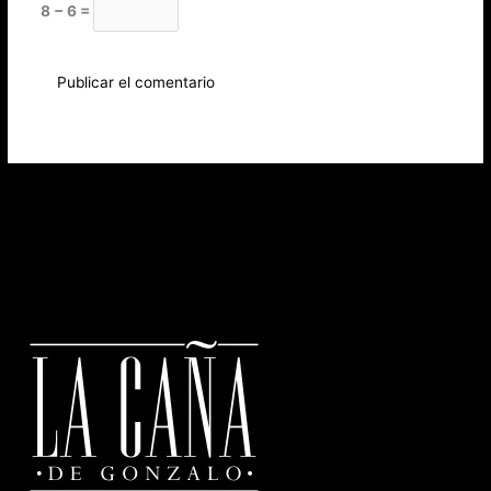
8 − 6 =