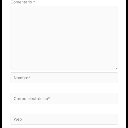
Comentario
*
Nombre*
Correo
electrónico*
Web