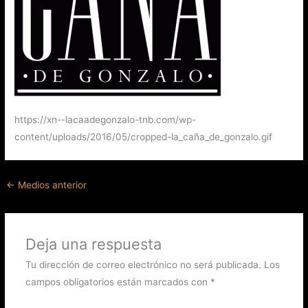
https://xn--lacaadegonzalo-tnb.com/wp-
content/uploads/2016/05/cropped-la_caña_de_gonzalo.gif
←
Medios anterior
Deja una respuesta
Tu dirección de correo electrónico no será publicada.
Los
campos obligatorios están marcados con
*