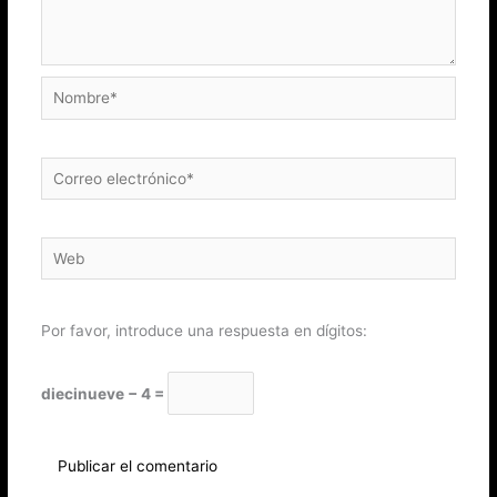
Nombre*
Correo
electrónico*
Web
Por favor, introduce una respuesta en dígitos:
diecinueve − 4 =