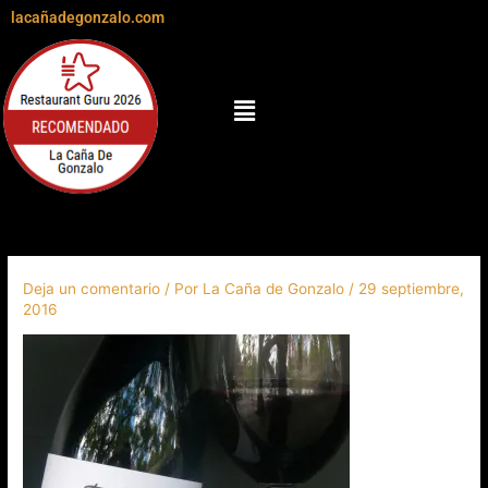
Ir
lacañadegonzalo.com
al
contenido
Menú
Deja un comentario
/ Por
La Caña de Gonzalo
/
29 septiembre,
2016