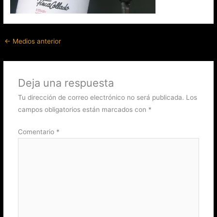
←
Medios anterior
Deja una respuesta
Tu dirección de correo electrónico no será publicada.
Los
campos obligatorios están marcados con
*
Comentario
*