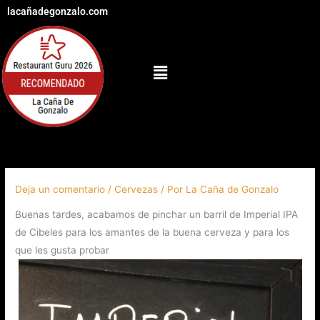
Ir
lacañadegonzalo.com
al
contenido
Menú
Deja un comentario
/
Cervezas
/ Por
La Caña de Gonzalo
Buenas tardes, acabamos de pinchar un barril de Imperial IPA
de Cibeles para los amantes de la buena cerveza y para los
que les gusta probar