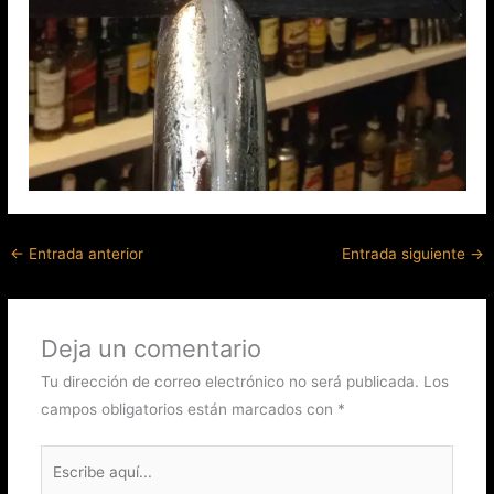
←
Entrada anterior
Entrada siguiente
→
Deja un comentario
Tu dirección de correo electrónico no será publicada.
Los
campos obligatorios están marcados con
*
Escribe
aquí...