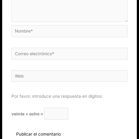
Nombre*
Correo
electrónico*
Web
Por favor, introduce una respuesta en dígitos:
veinte + ocho =