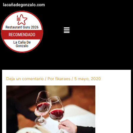
Ir
lacañadegonzalo.com
al
contenido
Menú
Deja un comentario
/ Por
fikaraes
/
5 mayo, 2020