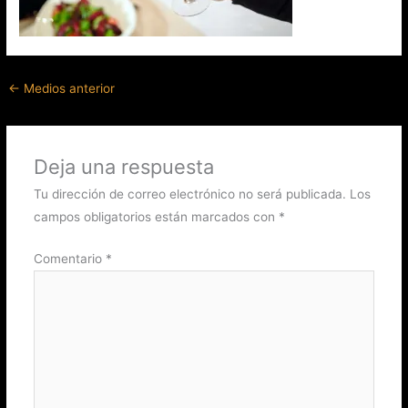
←
Medios anterior
Deja una respuesta
Tu dirección de correo electrónico no será publicada.
Los
campos obligatorios están marcados con
*
Comentario
*