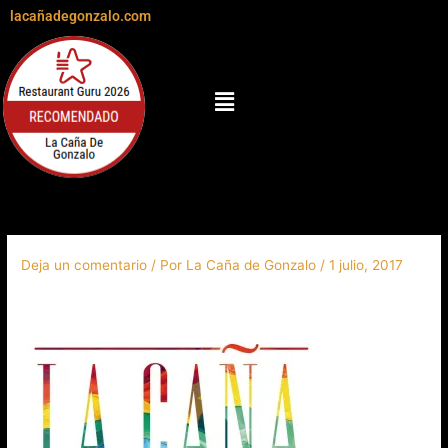
Ir
lacañadegonzalo.com
al
contenido
Menú
Deja un comentario
/ Por
La Caña de Gonzalo
/
1 julio, 2017