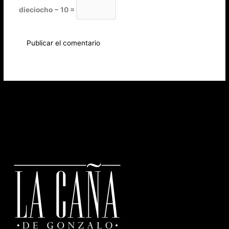
dieciocho − 10 =