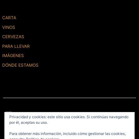
CARTA
VINOS
CERVEZAS
PARA LLEVAR
IMÁGENES
DÓNDE ESTAMOS
Menú
Privacidad y cookies: este sitio usa cookies. Si continúas navegando
por él, aceptas su uso.
2020 © La Caña de Gonzalo, S.L.U. Todos los derechos reservados /
Para obtener más información, incluido cómo gestionar las cookies,
Diseño del Sitio
Fikara Almazi