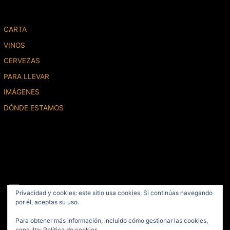
CARTA
VINOS
CERVEZAS
PARA LLEVAR
IMÁGENES
DÓNDE ESTAMOS
Menú
Privacidad y cookies: este sitio usa cookies. Si continúas navegando
por él, aceptas su uso.
2020 © La Caña de Gonzalo, S.L.U. Todos los derechos reservados /
Para obtener más información, incluido cómo gestionar las cookies,
Diseño del Sitio
Fikara Almazi
consulta:
Política de cookies