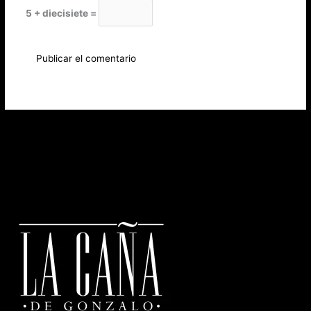
5 + diecisiete =