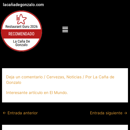
Ir
lacañadegonzalo.com
al
contenido
Menú
Deja un comentario
/
Cervezas
,
Noticias
/ Por
La Caña de
Gonzalo
Interesante artículo en El Mundo.
←
Entrada anterior
Entrada siguiente
→