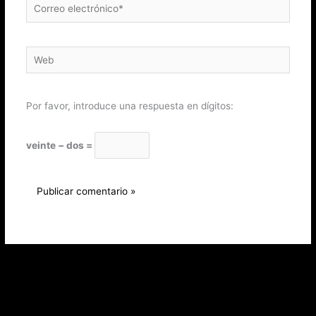
Correo
electrónico*
Web
Por favor, introduce una respuesta en dígitos:
veinte − dos =