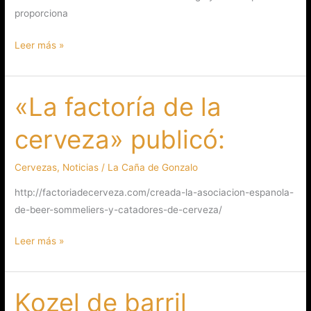
proporciona
Leer más »
«La factoría de la
«La
factoría
cerveza» publicó:
de
la
Cervezas
,
Noticias
/
La Caña de Gonzalo
cerveza»
publicó:
http://factoriadecerveza.com/creada-la-asociacion-espanola-
de-beer-sommeliers-y-catadores-de-cerveza/
Leer más »
Kozel de barril
Kozel