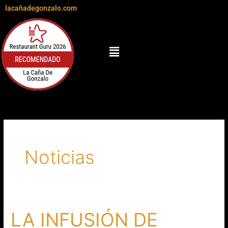
Ir
lacañadegonzalo.com
al
contenido
Menú
Noticias
LA INFUSIÓN DE
LA
INFUSIÓN