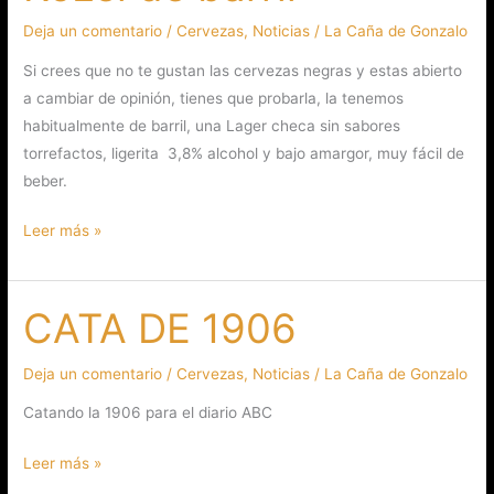
de
barril
Deja un comentario
/
Cervezas
,
Noticias
/
La Caña de Gonzalo
Si crees que no te gustan las cervezas negras y estas abierto
a cambiar de opinión, tienes que probarla, la tenemos
habitualmente de barril, una Lager checa sin sabores
torrefactos, ligerita 3,8% alcohol y bajo amargor, muy fácil de
beber.
Leer más »
CATA DE 1906
CATA
DE
1906
Deja un comentario
/
Cervezas
,
Noticias
/
La Caña de Gonzalo
Catando la 1906 para el diario ABC
Leer más »