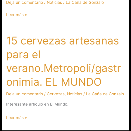
Deja un comentario
/
Noticias
/
La Caña de Gonzalo
Leer más »
15 cervezas artesanas
15
cervezas
para el
artesanas
para
verano.Metropoli/gastr
el
verano.Metropoli/gastronimia.
onimia. EL MUNDO
EL
MUNDO
Deja un comentario
/
Cervezas
,
Noticias
/
La Caña de Gonzalo
Interesante artículo en El Mundo.
Leer más »