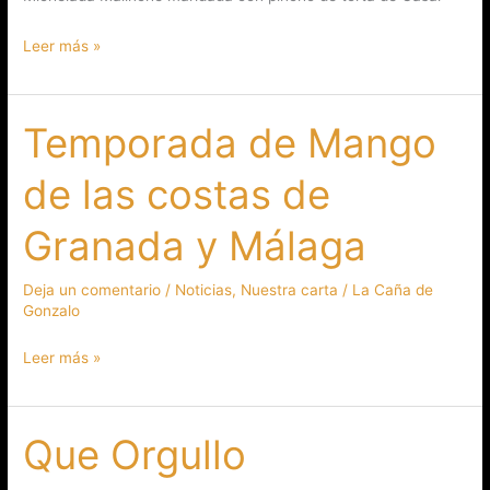
Leer más »
Temporada de Mango
Temporada
de
de las costas de
Mango
de
Granada y Málaga
las
costas
Deja un comentario
/
Noticias
,
Nuestra carta
/
La Caña de
de
Gonzalo
Granada
y
Leer más »
Málaga
Que Orgullo
Que
Orgullo