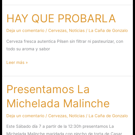
HAY QUE PROBARLA
HAY
QUE
PROBARLA
Deja un comentario
/
Cervezas
,
Noticias
/
La Caña de Gonzalo
Cerveza fresca autentica Pilsen sin filtrar ni pasteurizar, con
todo su aroma y sabor
Leer más »
Presentamos La
Presentamos
La
Michelada Malinche
Michelada
Malinche
Deja un comentario
/
Cervezas
,
Noticias
/
La Caña de Gonzalo
Este Sábado día 7 a partir de la 12:30h presentamos La
Michelada Malinche maridada con pincho de torta de Casar