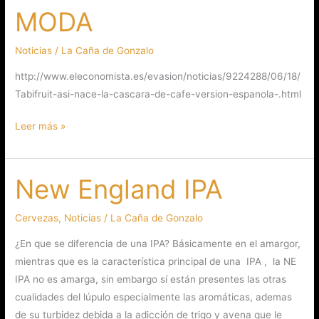
MODA
DE
MODA
Noticias
/
La Caña de Gonzalo
http://www.eleconomista.es/evasion/noticias/9224288/06/18/
Tabifruit-asi-nace-la-cascara-de-cafe-version-espanola-.html
Leer más »
New England IPA
New
England
IPA
Cervezas
,
Noticias
/
La Caña de Gonzalo
¿En que se diferencia de una IPA? Básicamente en el amargor,
mientras que es la característica principal de una IPA , la NE
IPA no es amarga, sin embargo sí están presentes las otras
cualidades del lúpulo especialmente las aromáticas, ademas
de su turbidez debida a la adicción de trigo y avena que le