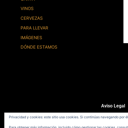
VINOS
CERVEZAS
PARA LLEVAR
IMÁGENES
DÓNDE ESTAMOS
Aviso Legal
Privacidad y cookies: este sitio usa cookies. Si continúas navegando por él
2020 © La Caña de Gonzalo, S.
Para obtener más información, incluido cómo gestionar las cookies, consul