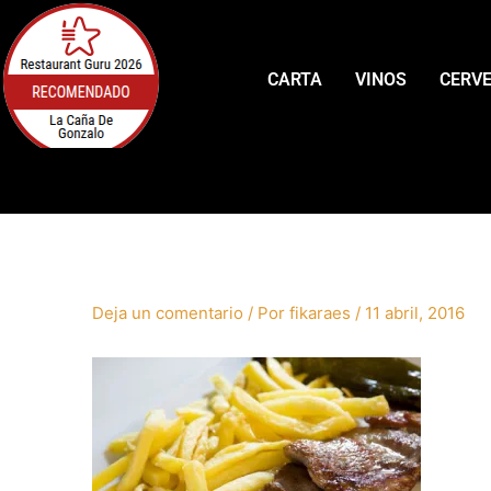
CARTA
VINOS
CERV
Deja un comentario
/ Por
fikaraes
/
11 abril, 2016