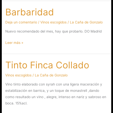
Barbaridad
Barbaridad
Deja un comentario
/
Vinos escogidos
/
La Caña de Gonzalo
Nuevo recomendado del mes, hay que probarlo. DO Madrid
Leer más »
Tinto Finca Collado
Tinto
Finca
Collado
Vinos escogidos
/
La Caña de Gonzalo
Vino tinto elaborado con syrah con una ligera maceración y
estabilización en barrica, y un toque de monastrell ,dando
como resultado un vino , alegre, intenso en nariz y sabroso en
boca. 15%acl.