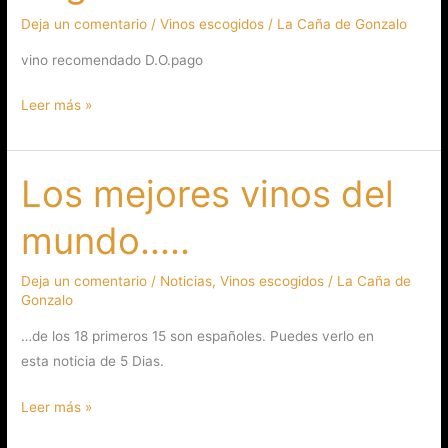
ELEZ
Deja un comentario
/
Vinos escogidos
/
La Caña de Gonzalo
2009
vino recomendado D.O.pago
Leer más »
Los mejores vinos del
Los
mejores
mundo…..
vinos
del
Deja un comentario
/
Noticias
,
Vinos escogidos
/
La Caña de
mundo…..
Gonzalo
…de los 18 primeros 15 son españoles. Puedes verlo en
esta noticia de 5 Dias.
Leer más »