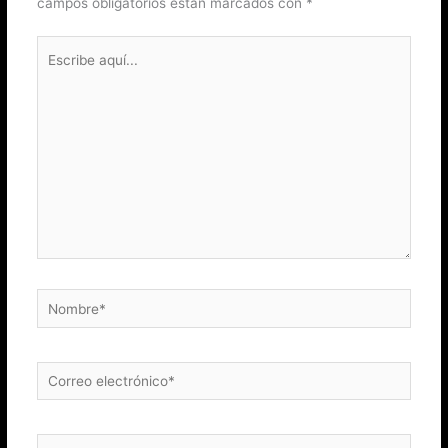
campos obligatorios están marcados con
*
Escribe
aquí...
Nombre*
Correo
electrónico*
Web