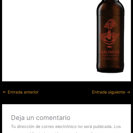
←
Entrada anterior
Entrada siguiente
→
Deja un comentario
Tu dirección de correo electrónico no será publicada.
Los