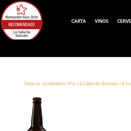
CARTA
VINOS
CERV
Deja un comentario
/ Por
La Caña de Gonzalo
/
6 oc